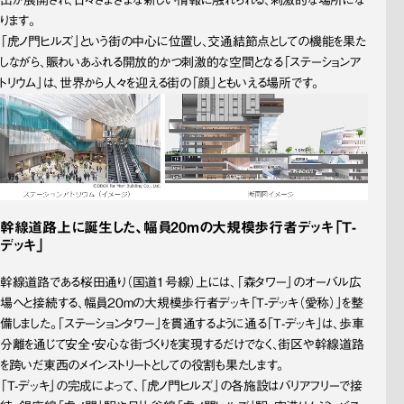
ります。
「虎ノ門ヒルズ」という街の中心に位置し、交通結節点としての機能を果た
しながら、賑わいあふれる開放的かつ刺激的な空間となる「ステーションア
トリウム」は、世界から人々を迎える街の「顔」ともいえる場所です。
幹線道路上に誕生した、幅員20ｍの大規模歩行者デッキ「T-
デッキ」
幹線道路である桜田通り（国道１号線）上には、「森タワー」のオーバル広
場へと接続する、幅員20mの大規模歩行者デッキ「T-デッキ（愛称）」を整
備しました。「ステーションタワー」を貫通するように通る「T-デッキ」は、歩車
分離を通じて安全・安心な街づくりを実現するだけでなく、街区や幹線道路
を跨いだ東西のメインストリートとしての役割も果たします。
「T-デッキ」の完成によって、「虎ノ門ヒルズ」の各施設はバリアフリーで接