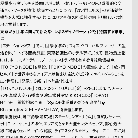
規模歩行者デッキを整備します。地上・地下・デッキレベルの重層的な交
通ネットワークを強化・拡充することによって、「虎ノ門ヒルズ」の交通結節
機能を大幅に強化すると共に、エリア全体の回遊性の向上と賑わいの創
出に貢献します。
東京から世界に向けて新たなビジネスやイノベーションを「発信する都市」
に
「ステーションタワー」では、国際水準のオフィス、グローバルプレーヤーの生
活をサポートする商業施設、東京初進出のホテル等に加えて、建物最上部
には、ホール、ギャラリー、プール、レストラン等を有する情報発信拠点
「TOKYO NODE」を開設。「TOKYO NODE」の誕生によって、「虎ノ門
ヒルズ」は世界中からアイデアが集まり、新たなビジネスやイノベーションを
広く世界に「発信する都市」へと進化します。
「TOKYO NODE」では、2023年10月6日（金）～29日（日）まで、アーテ
ィスト真鍋大度・石橋素や演出振付家MIKIKOによる「TOKYO 
NODE　開館記念企画　"Syn：身体感覚の新たな地平" by 
Rhizomatiks × ELEVENPLAY」を開催します。
商業施設は、地下鉄駅前広場「ステーションアトリウム」と直結したマーケ
ット「T-マーケット」のほか、エリア初となる大型セレクトショップ、都心最大
級の総合ウェルビーイング施設、ライフスタイルやビューティーのニーズに対
応する個性豊かな約70店舗がオープンします。なお、商業施設は、10月6