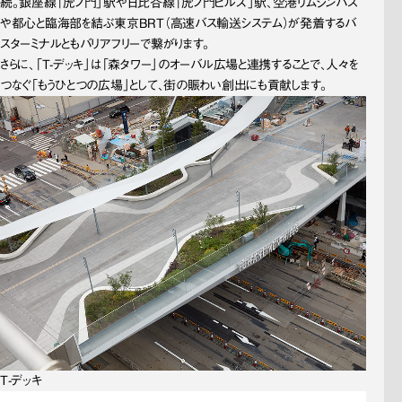
続。銀座線「虎ノ門」駅や日比谷線「虎ノ門ヒルズ」駅、空港リムジンバス
や都心と臨海部を結ぶ東京BRT（高速バス輸送システム）が発着するバ
スターミナルともバリアフリーで繋がります。
さらに、「T-デッキ」は「森タワー」のオーバル広場と連携することで、人々を
つなぐ「もうひとつの広場」として、街の賑わい創出にも貢献します。
T-デッキ