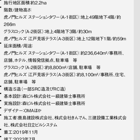
施行地区面積：約2.2ha
階数/建物高さ：
虎ノ門ヒルズ ステーションタワー（A-1街区）：地上49階地下4階/約
266m
グラスロック（A-2街区）：地上4階地下3階/約30m
虎ノ門ヒルズ 江戸見坂テラス（A-3街区）：地上12階地下１階/約59m
延床面積/用途：
虎ノ門ヒルズ ステーションタワー（A-1街区）：約236,640m²/事務所、
店舗、ホテル、情報発信拠点、駐車場　等
グラスロック（A-2街区）：約8,800m²/店舗、駐車場　等
虎ノ門ヒルズ 江戸見坂テラス（A-3街区）：約8,100m²/事務所、住宅、
店舗、駐車場　等
構造：S造（一部SRC造及びRC造）
基本設計：森ビル株式会社一級建築士事務所
実施設計：森ビル株式会社一級建築士事務所
デザイナー：OMAほか
施工者：鹿島建設株式会社、株式会社きんでん、三建設備工業株式会
社、株式会社日立ビルシステム
着工：2019年11月
竣工：2023年7月