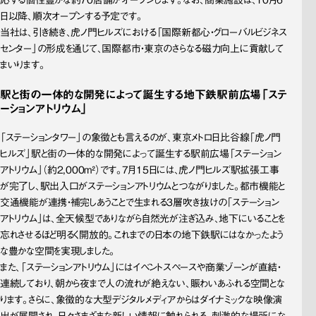
日以降、順次オープンする予定です。
当社は、引き続き、虎ノ門ヒルズにおける「国際新都心・グローバルビジネス
センター」の形成を通じて、国際都市・東京のさらなる磁力向上に貢献して
まいります。
駅と街の一体的な開発によって誕生する地下鉄駅前広場「ステ
ーションアトリウム」
「ステーションタワー」の象徴とも言えるのが、東京メトロ日比谷線「虎ノ門
ヒルズ」駅と街の一体的な開発によって誕生する駅前広場「ステーション
アトリウム」（約2,000m²）です。7月15日には、虎ノ門ヒルズ駅拡張工事
が完了し、駅出入口がステーションアトリウムとつながりました。都市機能と
交通機能が連携・補完しあうことで生まれる3層吹き抜けの「ステーション
アトリウム」は、全天候型でありながら自然光が注ぎ込み、地下にいることを
忘れさせるほど明るく開放的。これまでの日本の地下鉄駅にはなかったよう
な豊かな空間を実現しました。
また、「ステーションアトリウム」にはイベントスペースや商業ゾーンが直結・
連続しており、朝から夜まで人の流れが絶えない、賑わいあふれる空間とな
ります。さらに、象徴的な大型デジタルメディアからはダイナミックな映像演
出が展開され、日々さまざまな新しい情報に触れられる、刺激的な場所にな