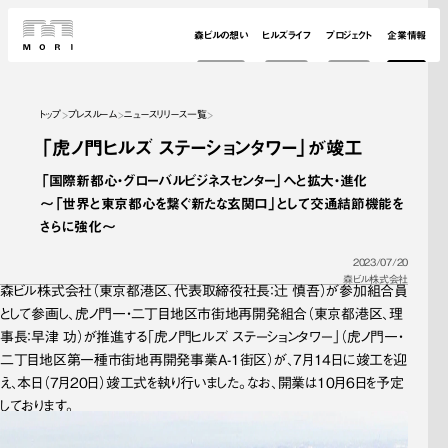
森ビルの想い
ヒルズライフ
プロジェクト
企業情報
トップ
プレスルーム
ニュースリリース一覧
「虎ノ門ヒルズ ステーションタワー」が竣工
「国際新都心・グローバルビジネスセンター」へと拡大・進化

～「世界と東京都心を繋ぐ新たな玄関口」として交通結節機能を
さらに強化～
2023/07/20
森ビル株式会社
森ビル株式会社（東京都港区、代表取締役社長：辻 慎吾）が参加組合員
として参画し、虎ノ門一・二丁目地区市街地再開発組合（東京都港区、理
事長：早津 功）が推進する「虎ノ門ヒルズ ステーションタワー」（虎ノ門一・
二丁目地区第一種市街地再開発事業A-1街区）が、7月14日に竣工を迎
え、本日（7月20日）竣工式を執り行いました。なお、開業は10月6日を予定
しております。