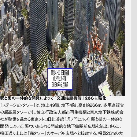
駅と街の一体的な開発によって「交通結節機能」をさらに強化
「ステーションタワー」は、地上49階、地下4階、高さ約266m、多用途複合
の超高層タワーです。独立行政法人都市再生機構と東京地下鉄株式会
社が整備を進める東京メトロ日比谷線「虎ノ門ヒルズ」駅と街の一体的な
開発によって、賑わいあふれる開放的な地下鉄駅前広場を創出。さらに、
桜田通り上には「森タワー」のオーバル広場へと接続する、幅員20mの大