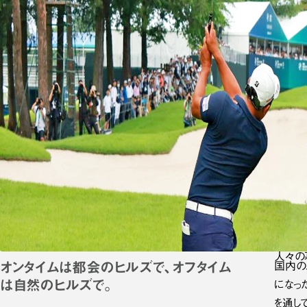
人々の
オンタイムは
都会の
ヒルズで、
オフタイム
国内の
は
自然の
ヒルズで。
になっ
を通し