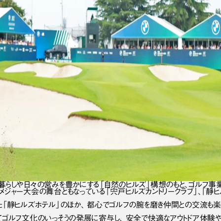
暮らしや日々の営みを豊かにする「自然のヒルズ」構想のもと、ゴルフ事業
メジャー大会の舞台ともなっている「宍戸ヒルズカントリークラブ」、「静ヒ
た「静ヒルズホテル」のほか、 都心でゴルフの腕を磨き仲間との交流も楽
てゴルフ文化のいっそうの発展に寄与し、 安全で快適なアウトドア体験や