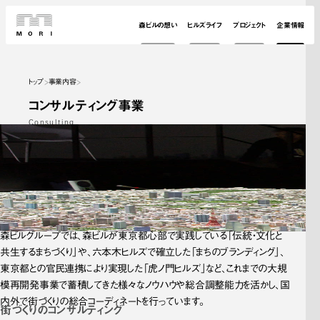
森ビルの想い
ヒルズライフ
プロジェクト
企業情報
トップ
事業内容
コンサルティング事業
Consulting
森ビルグループでは、森ビルが東京都心部で実践している「伝統・文化と
共生するまちづくり」や、六本木ヒルズで確立した「まちのブランディング」、
東京都との官民連携により実現した「虎ノ門ヒルズ」など、これまでの大規
模再開発事業で蓄積してきた様々なノウハウや総合調整能力を活かし、国
内外で街づくりの総合コーディネートを行っています。
街づくりの
コンサルティング