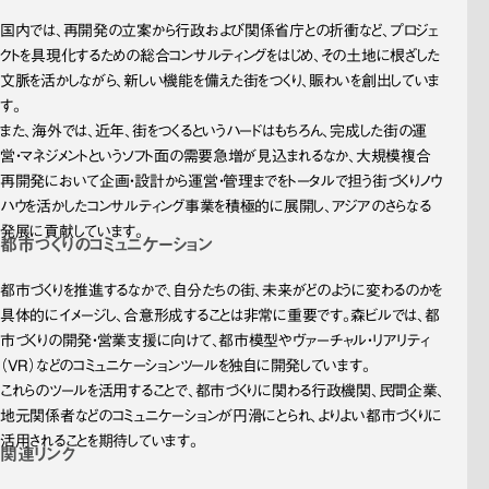
国内では、再開発の立案から行政および関係省庁との折衝など、プロジェ
クトを具現化するための総合コンサルティングをはじめ、その土地に根ざした
文脈を活かしながら、新しい機能を備えた街をつくり、賑わいを創出していま
す。
また、海外では、近年、街をつくるというハードはもちろん、完成した街の運
営・マネジメントというソフト面の需要急増が見込まれるなか、大規模複合
再開発において企画・設計から運営・管理までをトータルで担う街づくりノウ
ハウを活かしたコンサルティング事業を積極的に展開し、アジアのさらなる
発展に貢献しています。
都市づくりの
コミュニケーション
都市づくりを推進するなかで、自分たちの街、未来がどのように変わるのかを
具体的にイメージし、合意形成することは非常に重要です。森ビルでは、都
市づくりの開発・営業支援に向けて、都市模型やヴァーチャル・リアリティ
（VR）などのコミュニケーションツールを独自に開発しています。
これらのツールを活用することで、都市づくりに関わる行政機関、民間企業、
地元関係者などのコミュニケーションが円滑にとられ、よりよい都市づくりに
活用されることを期待しています。
関連リンク