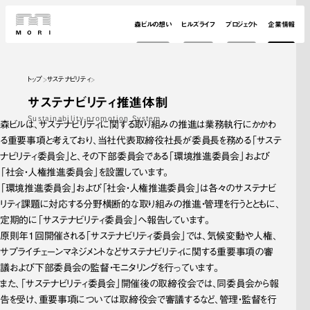
森ビルの想い
ヒルズライフ
プロジェクト
企業情報
トップ
サステナビリティ
サステナビリティ推進体制
Sustainability-promotion System
森ビルは、サステナビリティに関する取り組みの推進は業務執行にかかわ
る重要事項と考えており、当社代表取締役社長が委員長を務める「サステ
ナビリティ委員会」と、その下部委員会である「環境推進委員会」および
「社会・人権推進委員会」を設置しています。
「環境推進委員会」および「社会・人権推進委員会」は各々のサステナビ
リティ課題に対応する分野横断的な取り組みの推進・管理を行うとともに、
定期的に「サステナビリティ委員会」へ報告しています。
原則年1回開催される「サステナビリティ委員会」では、気候変動や人権、
サプライチェーンマネジメントなどサステナビリティに関する重要事項の審
議および下部委員会の監督・モニタリングを行っています。
また、「サステナビリティ委員会」開催後の取締役会では、同委員会から報
告を受け、重要事項については取締役会で審議するなど、管理・監督を行