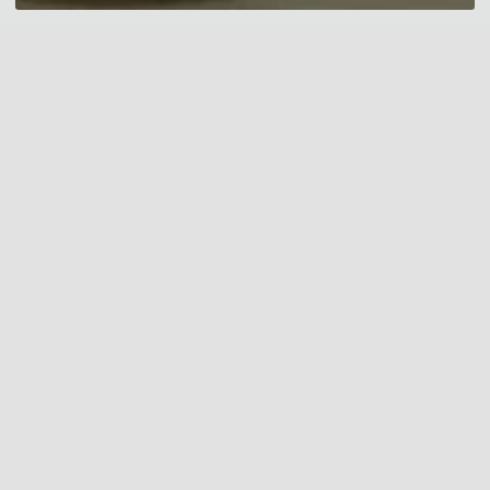
この度の令和８年熊本地震で亡くなられた方々のご冥福をお祈りい
たしますとともに、被災された方々に心よりお見舞い申し上げます。
被災地の一日も早い復興を心よりお祈り申し上げます。
OUR STORY
森ビルの想い
HILLS LIFE
人の営みから
PROJECTS
プロジェクト
発想された街
ヒルズ
森美術館「ロン・ミュエク」展
TOPICS
T
開催中
トピックス
ト