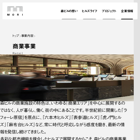
森ビルの想い
ヒルズライフ
プロジェクト
企業情報
トップ
事業内容
商業事業
Retail
森ビルの商業施設の特色は、いわゆる「商業エリア」を中心に展開するの
ではなく、人が暮らし、働く、街の中にあることです。半世紀前に開業した「ラ
フォーレ原宿」を原点に、「六本木ヒルズ」「表参道ヒルズ」「虎ノ門ヒル
ズ」「麻布台ヒルズ」など、常に時代と呼応しながら感度を磨き、最新の情
報を発信し続けてきました。
多彩な都市機能を複合したヒルズで展開するからこそ、森ビルの商業事業