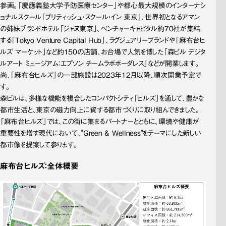
参画。「慶應義塾大学予防医療センター」や都心最大規模のインターナシ
ョナルスクール「ブリティッシュ・スクール・イン 東京」、世界初となるアマン
の姉妹ブランドホテル「ジャヌ東京」、ベンチャーキャピタル約70社が集結
する「Tokyo Venture Capital Hub」、ラグジュアリーブランドや「麻布台ヒ
ルズ マーケット」など約150の店舗、お台場で人気を博した「森ビル デジタ
ルアート ミュージアム：エプソン チームラボボーダレス」などが開業します。
尚、「麻布台ヒルズ」の一部施設は2023年12月以降、順次開業予定で
す。
森ビルは、多様な機能を複合したコンパクトシティ「ヒルズ」を通して、豊かな
都市生活と、東京の磁力向上に資する都市づくりに取り組んできました。
「麻布台ヒルズ」では、この街に集まるパートナーとともに、環境や健康が
重要性を増す現代において、"Green & Wellness"をテーマにした新しい
都市像を提案して参ります。
麻布台ヒルズ：全体概要