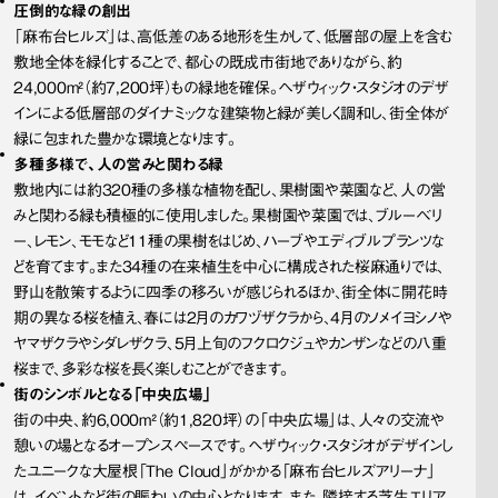
圧倒的な緑の創出
「麻布台ヒルズ」は、高低差のある地形を生かして、低層部の屋上を含む
敷地全体を緑化することで、都心の既成市街地でありながら、約
24,000m²（約7,200坪）もの緑地を確保。ヘザウィック・スタジオのデザ
インによる低層部のダイナミックな建築物と緑が美しく調和し、街全体が
緑に包まれた豊かな環境となります。
多種多様で、人の営みと関わる緑
敷地内には約320種の多様な植物を配し、果樹園や菜園など、人の営
みと関わる緑も積極的に使用しました。果樹園や菜園では、ブルーベリ
ー、レモン、モモなど11種の果樹をはじめ、ハーブやエディブルプランツな
どを育てます。また34種の在来植生を中心に構成された桜麻通りでは、
野山を散策するように四季の移ろいが感じられるほか、街全体に開花時
期の異なる桜を植え、春には2月のカワヅザクラから、4月のソメイヨシノや
ヤマザクラやシダレザクラ、5月上旬のフクロクジュやカンザンなどの八重
桜まで、多彩な桜を長く楽しむことができます。
街のシンボルとなる「中央広場」
街の中央、約6,000m²（約1,820坪）の「中央広場」は、人々の交流や
憩いの場となるオープンスペースです。へザウィック・スタジオがデザインし
たユニークな大屋根「The Cloud」がかかる「麻布台ヒルズアリーナ」
は、イベントなど街の賑わいの中心となります。また、隣接する芝生エリア