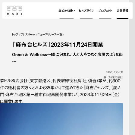
森ビルの想い
ヒルズライフ
プロジェクト
企業情報
トップ
プレスルーム
ニュースリリース一覧
「麻布台ヒルズ」2023年11月24日開業
Green & Wellness～緑に包まれ、人と人をつなぐ広場のような街
～
2023/08/08
森ビル株式会社
森ビル株式会社（東京都港区、代表取締役社長：辻 慎吾）等が、約300
件の権利者の方々とおよそ35年かけて進めてきた「麻布台ヒルズ」（虎ノ
門・麻布台地区第一種市街地再開発事業）が、2023年11月24日（金）
に開業します。