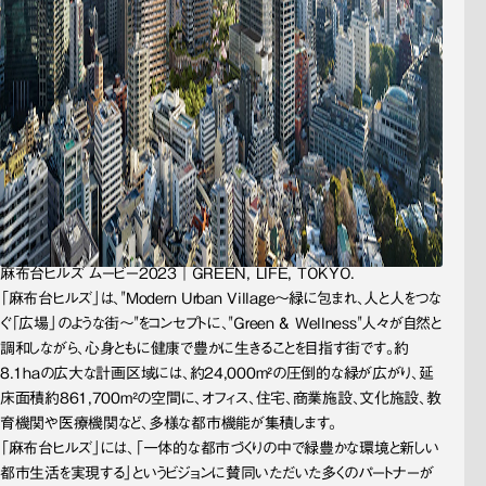
麻布台ヒルズ ムービー2023｜GREEN, LIFE, TOKYO.
「麻布台ヒルズ」は、"Modern Urban Village～緑に包まれ、人と人をつな
ぐ「広場」のような街～"をコンセプトに、"Green & Wellness"人々が自然と
調和しながら、心身ともに健康で豊かに生きることを目指す街です。約
8.1haの広大な計画区域には、約24,000m²の圧倒的な緑が広がり、延
床面積約861,700m²の空間に、オフィス、住宅、商業施設、文化施設、教
育機関や医療機関など、多様な都市機能が集積します。
「麻布台ヒルズ」には、「一体的な都市づくりの中で緑豊かな環境と新しい
都市生活を実現する」というビジョンに賛同いただいた多くのパートナーが