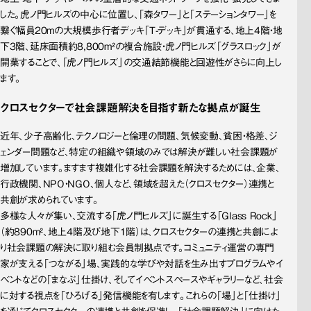
した。虎ノ門ヒルズの中心に位置し、「森タワー」と「ステーションタワー」を
繋ぐ幅員20mの大規模歩行者デッキ「T-デッキ」が貫通する、地上4階・地
下3階、延床面積約8,800m²の複合施設・虎ノ門ヒルズ「グラスロック」が
開業することで、「虎ノ門ヒルズ」の交通結節機能と回遊性がさらに向上し
ます。
クロスセクターで社会課題解決を目指す新たな拠点が誕生
近年、少子高齢化、テクノロジーと倫理の問題、気候変動、貧困・格差、ジ
ェンダー問題など、特定の組織や領域のみでは解決が難しい社会課題が
増加しています。ますます複雑化する社会課題を解決するためには、企業、
行政機関、NPO・NGO、個人など、領域を超えた（クロスセクター）連携と
共創が求められています。
多様な人々が集い、交流する「虎ノ門ヒルズ」に誕生する「Glass Rock」
（約890m²、地上4階及び地下1階）は、クロスセクターの連携と共創によ
り社会課題の解決に取り組む会員制拠点です。コミュニティ運営の専門
家が支える「つながる」場、実践的な学びや対話を生み出すプログラムやイ
ベントなどの「まなぶ」仕掛け、そしてイベントスペースやギャラリーなど、社会
に対する視点を「ひろげる」発信機能を有します。これらの「場」と「仕掛け」