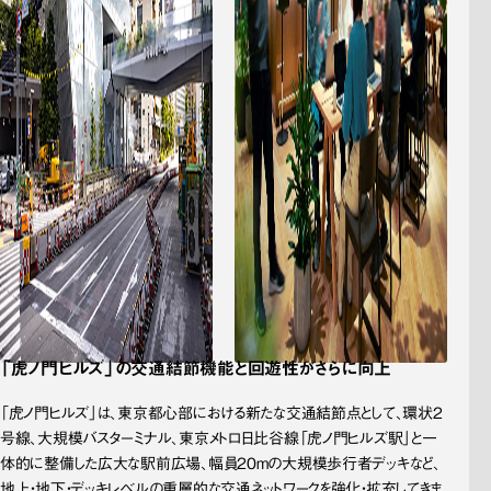
「虎ノ門ヒルズ」の交通結節機能と回遊性がさらに向上
「虎ノ門ヒルズ」は、東京都心部における新たな交通結節点として、環状2
号線、大規模バスターミナル、東京メトロ日比谷線「虎ノ門ヒルズ駅」と一
体的に整備した広大な駅前広場、幅員20mの大規模歩行者デッキなど、
地上・地下・デッキレベルの重層的な交通ネットワークを強化・拡充してきま