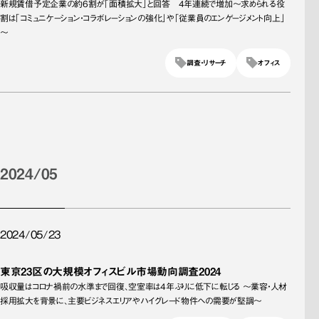
新規賃借予定企業の約6割が「面積拡大」と回答 4年連続で増加～求められる役
割は「コミュニケーション・コラボレーションの強化」や「従業員のエンゲージメント向上」
～
調査・リサーチ
オフィス
2024/05
2024/05/23
東京23区の大規模オフィスビル市場動向調査2024
吸収量はコロナ禍前の水準まで回復、空室率は4年ぶりに低下に転じる ～業容・人材
採用拡大を背景に、主要ビジネスエリアやハイグレード物件への需要が堅調～