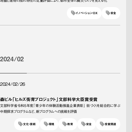
地盤と建物の揺れ特性の定量評価により、都市全体の震災リスクを見える化
イノベーション・DX
安全
2024/02
2024/02/26
森ビル「ヒルズ街育プロジェクト」文部科学大臣賞受賞
文部科学省令和5年度「青少年の体験活動推進企業表彰」 街づくりを総合的に学ぶ
中期探求プログラムなど、新プログラムへの挑戦を評価
文化・芸術
環境
教育
安全
受賞関連