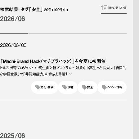
日付の新しい順
検索結果
:
タグ
「安全」
20
件
(100件中)
2026/06
2026/06/03
「Machi-Brand Hack（マチブラハック）」を今夏に初開催
ヒルズ街育プロジェクト 中高生向け新プログラム～対象を中高生へと拡大し、「自律的
な学習意欲」や「非認知能力」の育成を目指す～
文化・芸術
環境
安全
イベント情報
2025/06