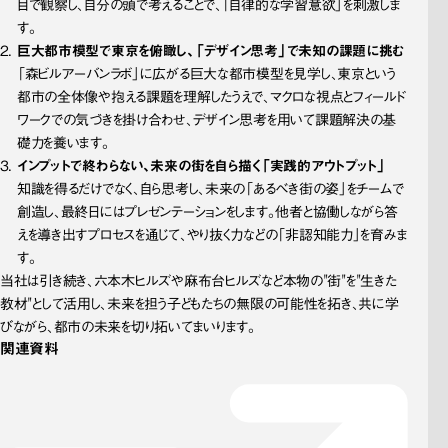
目で観察し、自分の頭で考えることで、「自律的な学習意欲」を刺激しま
す。
巨大都市模型で東京を俯瞰し、「デザイン思考」で未知の課題に挑む
「森ビルアーバンラボ」に広がる巨大な都市模型を見学し、東京という
都市の全体像や抱える課題を理解したうえで、マクロな視点とフィールド
ワークでの気づきを掛け合わせ、デザイン思考を用いて課題解決の基
礎力を養います。
インプットで終わらない、未来の街を自ら描く「実践的アウトプット」
知識を得るだけでなく、自ら思考し、未来の「あるべき街の姿」をチームで
創造し、最終日にはプレゼンテーションをします。他者と協働しながら答
えを導き出すプロセスを通じて、やり抜く力などの「非認知能力」を育みま
す。
当社は引き続き、六本木ヒルズや麻布台ヒルズなど本物の"街"を"生きた
教材"として活用し、未来を担う子どもたちの無限の可能性を拓き、共に学
びながら、都市の未来を切り拓いてまいります。
関連資料