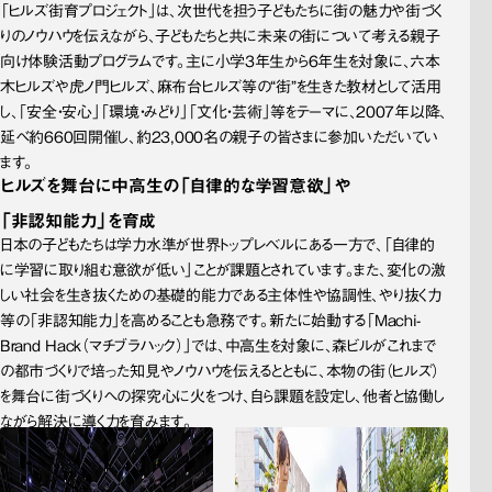
「ヒルズ街育プロジェクト」は、次世代を担う子どもたちに街の魅力や街づく
りのノウハウを伝えながら、子どもたちと共に未来の街について考える親子
向け体験活動プログラムです。主に小学3年生から6年生を対象に、六本
木ヒルズや虎ノ門ヒルズ、麻布台ヒルズ等の“街”を生きた教材として活用
し、「安全・安心」「環境・みどり」「文化・芸術」等をテーマに、2007年以降、
延べ約660回開催し、約23,000名の親子の皆さまに参加いただいてい
ます。
ヒルズを
舞台に
中高生の
「自律的な
学習意欲」や
「非認知能力」を
育成
日本の子どもたちは学力水準が世界トップレベルにある一方で、「自律的
に学習に取り組む意欲が低い」ことが課題とされています。また、変化の激
しい社会を生き抜くための基礎的能力である主体性や協調性、やり抜く力
等の「非認知能力」を高めることも急務です。新たに始動する「Machi-
Brand Hack（マチブラハック）」では、中高生を対象に、森ビルがこれまで
の都市づくりで培った知見やノウハウを伝えるとともに、本物の街（ヒルズ）
を舞台に街づくりへの探究心に火をつけ、自ら課題を設定し、他者と協働し
ながら解決に導く力を育みます。