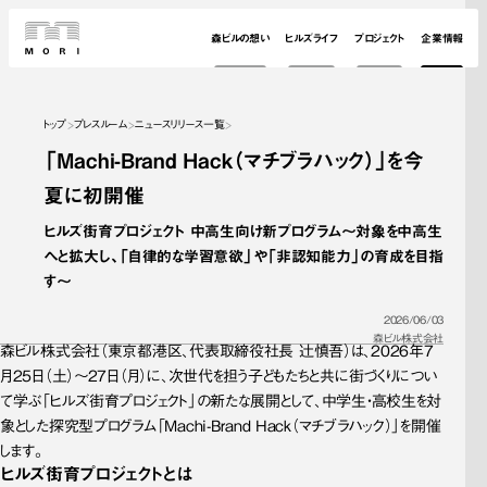
森ビルの想い
ヒルズライフ
プロジェクト
企業情報
トップ
プレスルーム
ニュースリリース一覧
「Machi-Brand Hack（マチブラハック）」を今
夏に初開催
ヒルズ街育プロジェクト 中高生向け新プログラム～対象を中高生
へと拡大し、「自律的な学習意欲」や「非認知能力」の育成を目指
す～
2026/06/03
森ビル株式会社
森ビル株式会社（東京都港区、代表取締役社長 辻慎吾）は、2026年7
月25日（土）～27日（月）に、次世代を担う子どもたちと共に街づくりについ
て学ぶ「ヒルズ街育プロジェクト」の新たな展開として、中学生・高校生を対
象とした探究型プログラム「Machi-Brand Hack（マチブラハック）」を開催
します。
ヒルズ街育プロジェクトとは