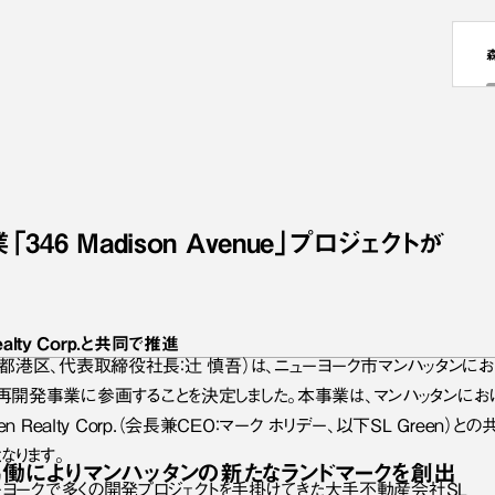
6 Madison Avenue」プロジェクトが
lty Corp.と共同で推進
港区、代表取締役社長：辻 慎吾）は、ニューヨーク市マンハッタンにおい
nue」の再開発事業に参画することを決定しました。本事業は、マンハッタン
n Realty Corp.（会長兼CEO：マーク ホリデー、以下SL Gree
なります。
協働に
より
マンハッタンの
新たな
ランドマークを
創出
ーヨークで多くの開発プロジェクトを手掛けてきた大手不動産会社SL 