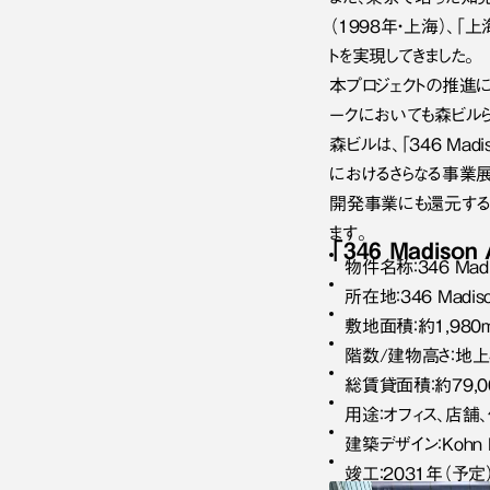
（1998年・上海）、「上
トを実現してきました。
本プロジェクトの推進
ークにおいても森ビルら
森ビルは、「346 Ma
におけるさらなる事業展
開発事業にも還元する
ます。
「346 Madison
物件名称：346 Madi
所在地：346 Madison
敷地面積：約1,980m²
階数/建物高さ：地上46
総賃貸面積：約79,000
用途：オフィス、店舗
建築デザイン：Kohn Pe
竣工：2031年（予定