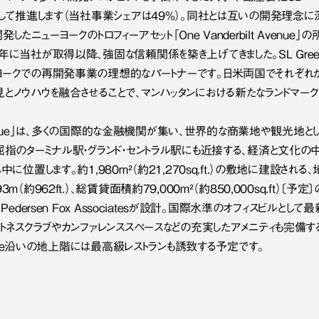
として推進します（当社事業シェアは49%）。同社とは互いの開発理念に
たニューヨークのトロフィーアセット「One Vanderbilt Avenue」の
年に当社が取得以降、強固な信頼関係を築き上げてきました。SL Gree
ヨークでの再開発事業の理想的なパートナーです。日米両国でそれぞれ
とノウハウを融合させることで、マンハッタンにおける新たなランドマーク
 Avenue」は、多くの国際的な金融機関が集い、世界的な商業地や観光地と
屈指のターミナル駅・グランド・セントラル駅にも近接する、経済と文化の
に位置します。約1,980m²（約21,270sq.ft.）の敷地に建設される、
（約962ft.）、総賃貸面積約79,000m²（約850,000sq.ft）〔予定〕
Pedersen Fox Associatesが設計。国際水準のオフィスビルとして最
ットネスクラブやカンファレンススペースなどの充実したアメニティも完備す
venue沿いの地上階には最高級レストランも誘致する予定です。