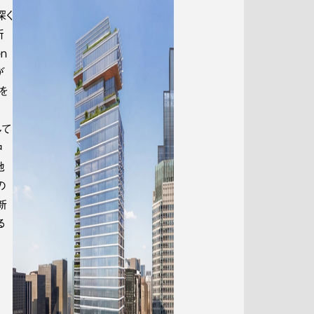
深く
所
n
が
を
して
中
地
の
新
る