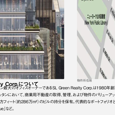
物件所在地
ty Corp.に
ついて
ン最大のオフィスオーナーであるSL Green Realty Corp.は1
タンにおいて、商業用不動産の取得、管理、および物件のバリューアップを
フィート（約286万m²）のビルの持分を保有。代表的なポートフォリオとして、「On
nue」など。