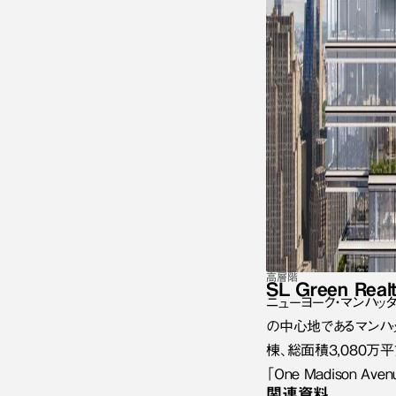
高層階
SL Green Real
ニューヨーク・マンハッタ
の中心地であるマンハッ
棟、総面積3,080万平方
「One Madison Ave
関連資料