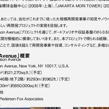
海環球金融中心」（2008年・上海）、「JAKARTA MORI TOWER」
にあたっては、当社がこれまでに培った大規模再開発事業の知見やノウハ
しい再開発プロジェクトの実現を目指します。
dison Avenue」プロジェクトを通じて、ポートフォリオや収益基盤のさら
開を積極的に模索してまいります。また、本プロジェクトで得られる経験、
ことで、国境を超えて再開発事業や投資、コンサルティングなど、多様な都
 Avenue」
概要
son Avenue
 Avenue, New York, NY 10017, U.S.A.
（約21,270sq.ft.）〔予定〕
階・地下2階/ 約293m（約962ft.）〔予定〕
m²（約850,000sq.ft）〔予定〕
、他
dersen Fox Associates
）