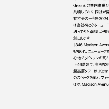
Greenとの共同事業
共鳴しており、同社が開発し
有持分の一部を2024
は当社初となるニュー
培ってきた卓越した知見
創出します。
「346 Madison
も知られ、ニューヨーク
心地・ミッドタウンの真ん中
上46階建て、高さ約293m
超高層タワーは、Kohn 
のスペックを備え、フィ
ほか、Madison A