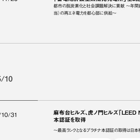
都市の脱炭素化と社会課題解決に貢献 ～年間約1
当）の再エネ電力を都心部に供給～
5/10
麻布台ヒルズ、虎ノ門ヒルズ「LEED N
/10/31
本認証を取得
～最高ランクとなるプラチナ本認証の取得は日本