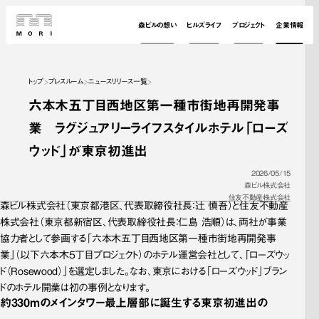
森ビルの想い
ヒルズライフ
プロジェクト
企業情報
トップ
プレスルーム
ニュースリリース一覧
六本木五丁目西地区第一種市街地再開発事
業 ラグジュアリーライフスタイルホテル「ローズ
ウッド」が東京初進出
2026/05/15
森ビル株式会社
住友不動産株式会社
森ビル株式会社（東京都港区、代表取締役社長：辻 慎吾）と住友不動産
株式会社（東京都新宿区、代表取締役社長：仁島 浩順）は、両社が事業
協力者として参画する「六本木五丁目西地区第一種市街地再開発事
業」（以下六本木5丁目プロジェクト）のホテル運営会社として、「ローズウッ
ド（Rosewood）」を選定しました。なお、東京における「ローズウッド」ブラン
ドのホテル開業は初の事例となります。
約330ｍの
メインタワー最上層部に
誕生する
東京初進出の