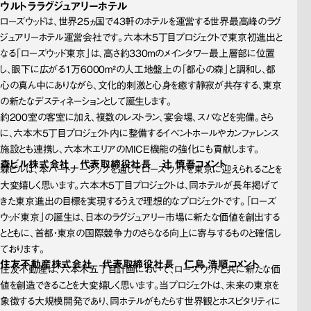
ウルトララグジュアリーホテル
ローズウッドは、世界25ヵ国で43軒のホテルを運営する世界最高峰のラグ
ジュアリーホテル運営会社です。六本木5丁目プロジェクトで東京初進出と
なる「ローズウッド東京」は、高さ約330ｍのメインタワー最上層部に位置
し、眼下に広がる1万6000m²の人工地盤上の「都心の森」と調和し、都
心の真ん中にありながら、文化的刺激と心身を癒す静寂が共存する、東京
の新たなデスティネーションとして誕生します。
約200室の客室に加え、複数のレストラン、宴会場、スパなどを完備。さら
に、六本木5丁目プロジェクト内に整備するイベントホールやカンファレンス
施設とも連携し、六本木エリアのMICE機能の強化にも貢献します。
森ビル株式会社 代表取締役社長 辻 慎吾コメント
森ビルは、本パートナーシップを通じてローズウッドを東京に迎えられることを
大変嬉しく思います。六本木5丁目プロジェクトは、同ホテルが長年掲げて
きた東京進出の目標を実現するうえで理想的なプロジェクトです。「ローズ
ウッド東京」の誕生は、日本のラグジュアリー市場に新たな価値を創出する
とともに、首都・東京の国際競争力のさらなる向上に寄与するものと確信し
ております。
住友不動産株式会社 代表取締役社長 仁島 浩順コメント
住友不動産は、六本木五丁目計画において、ローズウッドと共に新たな価
値を創造できることを大変嬉しく思います。当プロジェクトは、未来の東京を
象徴する大規模開発であり、同ホテルがもたらす世界観とホスピタリティに