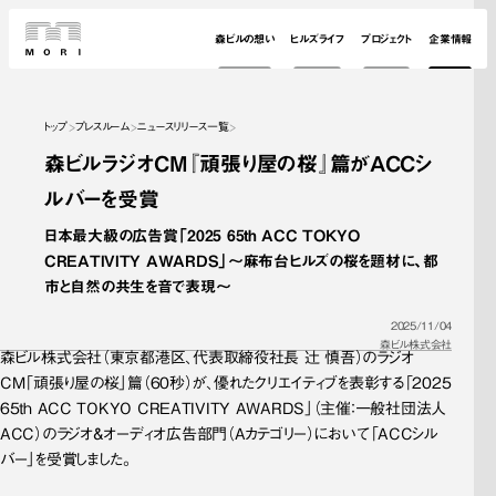
森ビルの想い
ヒルズライフ
プロジェクト
企業情報
トップ
プレスルーム
ニュースリリース一覧
森ビルラジオCM『頑張り屋の桜』篇がACCシ
ルバーを受賞
日本最大級の広告賞「2025 65th ACC TOKYO 
CREATIVITY AWARDS」～麻布台ヒルズの桜を題材に、都
市と自然の共生を音で表現～
2025/11/04
森ビル株式会社
森ビル株式会社（東京都港区、代表取締役社長 辻 慎吾）のラジオ
CM「頑張り屋の桜」篇（60秒）が、優れたクリエイティブを表彰する「2025 
65th ACC TOKYO CREATIVITY AWARDS」（主催：一般社団法人
ACC）のラジオ&オーディオ広告部門（Aカテゴリー）において「ACCシル
バー」を受賞しました。