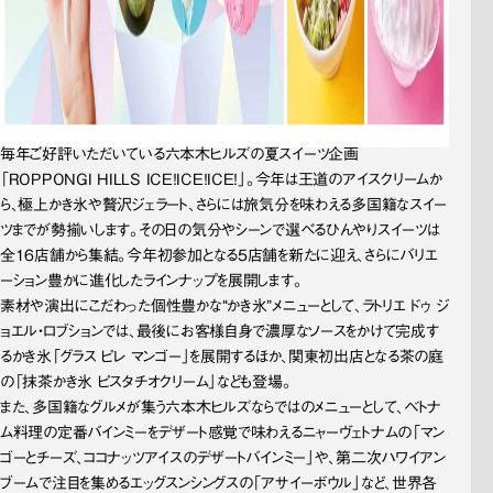
毎年ご好評いただいている六本木ヒルズの夏スイーツ企画
「ROPPONGI HILLS ICE！ICE！ICE！」。今年は王道のアイスクリームか
ら、極上かき氷や贅沢ジェラート、さらには旅気分を味わえる多国籍なスイー
ツまでが勢揃いします。その日の気分やシーンで選べるひんやりスイーツは
全16店舗から集結。今年初参加となる5店舗を新たに迎え、さらにバリエ
ーション豊かに進化したラインナップを展開します。
素材や演出にこだわった個性豊かな“かき氷”メニューとして、ラトリエ ドゥ ジ
ョエル・ロブションでは、最後にお客様自身で濃厚なソースをかけて完成す
るかき氷「グラス ピレ マンゴー」を展開するほか、関東初出店となる茶の庭
の「抹茶かき氷 ピスタチオクリーム」なども登場。
また、多国籍なグルメが集う六本木ヒルズならではのメニューとして、ベトナ
ム料理の定番バインミーをデザート感覚で味わえるニャーヴェトナムの「マン
ゴーとチーズ、ココナッツアイスのデザートバインミー」や、第二次ハワイアン
ブームで注目を集めるエッグスンシングスの「アサイーボウル」など、世界各