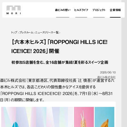
森ビルの想い
ヒルズライフ
プロジェクト
企業情報
トップ
プレスルーム
ニュースリリース一覧
【六本木ヒルズ】「ROPPONGI HILLS ICE！
ICE！ICE！ 2026」開催
初参加5店舗を含む、全16店舗が集結！夏を彩るスイーツ企画
2026/06/10
森ビル株式会社
森ビル株式会社（東京都港区、代表取締役社長 辻 慎吾）が運営する六
本木ヒルズでは、各店こだわりの個性豊かなアイスを提供する
「ROPPONGI HILLS ICE！ICE！ICE！ 2026」を、7月1日（水）～8月31
日（月）の期間に開催します。