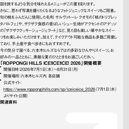
国を旅するような気分を味わえるメニューがこの夏を彩ります。
さらに、思わず写真を撮りたくなるようなフォトジェニックなスイーツもご用意。
旬の桃をふんだんに使用した毛利 サルヴァトーレ クオモの「桃のトリプレッ
タパルフェ」や、ザクザク食感の香ばしいシュー生地がアクセントのアデッソ
の「ザクザククッキーシュージェラート」など、見た目も楽しい華やかなスイー
ツをお楽しみいただけます。加えて、テイクアウト可能な商品も多数ご用意し
ており、手土産や食べ歩きにもおすすめです。
今の気分で選べる、六本木ヒルズならではの多彩なひんやりスイーツ。お
好みの一品とともに、素敵な夏のひとときをお過ごしください。
「ROPPONGI HILLS ICE！
ICE！
ICE！
2026」
開催概要
開催日時：2026年7月1日（水）～8月31日（月）
開催場所：六本木ヒルズ内 各店舗
公式サイト：
https://www.roppongihills.com/sp/iceiceice_2026
（7月1日（水）
よりサイト公開）
関連資料