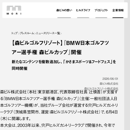
森ビルの想い
ヒルズライフ
プロジェクト
企業情報
トップ
プレスルーム
ニュースリリース一覧
【森ビルゴルフリゾート】『BMW日本ゴルフツ
アー選手権 森ビルカップ』開催
新たなコンテンツを複数追加し、「かさまスポーツ＆フードフェス」を
同時開催
2026/06/01
森ビル株式会社
森ビルゴルフリゾート株式会社
森ビル株式会社（本社：東京都港区、代表取締役社長 辻慎吾）が支援す
る『BMW日本ゴルフツアー選手権 森ビルカップ』（主催：一般社団法人日
本ゴルフツアー機構）が、当社グループ会社が運営する宍戸ヒルズカントリ
ークラブ（茨城県笠間市、運営：森ビルゴルフリゾート株式会社）で、6月4日
（木）に開幕します。
本大会は、2003年以来、宍戸ヒルズカントリークラブで開催され、今年で