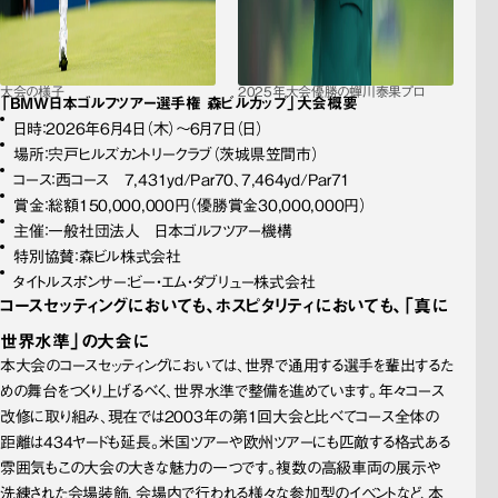
大会の様子
2025年大会優勝の蟬川泰果プロ
「BMW日本ゴルフツアー選手権 森ビルカップ」大会概要
日時：2026年6月4日（木）～6月7日（日）
場所：宍戸ヒルズカントリークラブ（茨城県笠間市）
コース：西コース　7,431yd/Par70、7,464yd/Par71
賞金：総額150,000,000円（優勝賞金30,000,000円）
主催：一般社団法人　日本ゴルフツアー機構	
特別協賛：森ビル株式会社
タイトルスポンサー：ビー・エム・ダブリュー株式会社
コースセッティングに
おいても、
ホスピタリティに
おいても、
「真に
世界水準」の
大会に
本大会のコースセッティングにおいては、世界で通用する選手を輩出するた
めの舞台をつくり上げるべく、世界水準で整備を進めています。年々コース
改修に取り組み、現在では2003年の第1回大会と比べてコース全体の
距離は434ヤードも延長。米国ツアーや欧州ツアーにも匹敵する格式ある
雰囲気もこの大会の大きな魅力の一つです。複数の高級車両の展示や
洗練された会場装飾、会場内で行われる様々な参加型のイベントなど、本