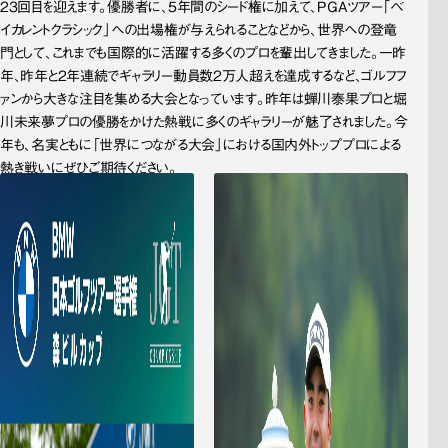
23回目を迎えます。優勝者に、5年間のシード権に加えて、PGAツアー「ベ
イカレントクラシック」への出場権が与えられることなどから、世界への登竜
門として、これまでも国際的に活躍する多くのプロを輩出してきました。一昨
年、昨年と2年連続でギャラリー動員数2万人超えを達成するなど、ゴルフフ
ァンから大きな注目を集める大会となっています。昨年は蟬川泰果プロと堀
川未来夢プロの優勝をかけた熱戦に多くのギャラリーが魅了されました。今
年も、名実ともに「世界につながる大会」における国内外トッププロによる
熱き戦いにぜひご期待ください。