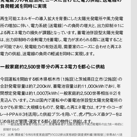
負荷軽減を同時に実現
再生可能エネルギーの導入拡大を背景にした太陽光発電所や風力発電
所の増加に伴い、電力系統（送電線）への負荷の増大と、出力抑制※1に
よる再エネ電力の損失が課題となっています。蓄電池併設型太陽光発電
は、出力抑制時の余剰電力を蓄電し、電力が求められる際に送電すること
が可能であり、発電能力の有効活用、需要家のニーズに合わせた再エネ
電力の供給、送電線の負荷の軽減を同時に実現します。
一般家庭約2,500世帯分の再エネ電力を都心に供給
今回運転を開始する栃木県栃木市（1施設）と茨城県日立市（2施設）の
合計発電容量は約7,200kW、蓄電池容量は約11,000kWhであり、年
間想定発電量は約1,000万ｋWh（一般家庭約2,500世帯相当※2）を
見込んでいます。これは国内で運転中の蓄電池併設型太陽光発電所の
なかでも非常に大規模なもので、発電した再エネ電力は、オフサイトコーポ
レートPPA※3を活用した供給プランを用いて、虎ノ門ヒルズ森タワーをは
じめ当社が管理・運営する都心部の物件に供給します。
1　一般送配電事業者の指示により、発電事業者が太陽光発電所や風力発電所の出力を一時的に
抑制するもの
2　出典：環境省「令和5年度家庭部門のCO2排出実態統計調査資料編（確報値）」世帯あたり消