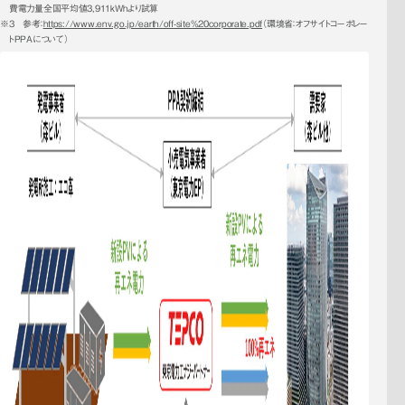
費電力量全国平均値3,911kWhより試算
3　参考：
https://www.env.go.jp/earth/off-site%20corporate.pdf
（環境省：オフサイトコーポレー
トPPAについて）