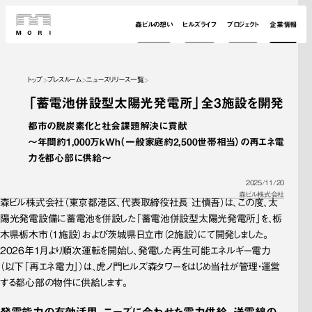
森ビルの想い
ヒルズライフ
プロジェクト
企業情報
トップ
プレスルーム
ニュースリリース一覧
「蓄電池併設型太陽光発電所」全3施設を開発
都市の脱炭素化と社会課題解決に貢献

～年間約1,000万kWh（一般家庭約2,500世帯相当）の再エネ電
力を都心部に供給～
2025/11/20
森ビル株式会社
森ビル株式会社（東京都港区、代表取締役社長 辻慎吾）は、この度、太
陽光発電設備に蓄電池を併設した「蓄電池併設型太陽光発電所」を、栃
木県栃木市（1施設）および茨城県日立市（2施設）にて開発しました。
2026年1月より順次運転を開始し、発電した再生可能エネルギー電力
（以下「再エネ電力」）は、虎ノ門ヒルズ森タワーをはじめ当社が管理・運営
する都心部の物件に供給します。
発電能力の有効活用、ニーズに合わせた電力供給、送電線の