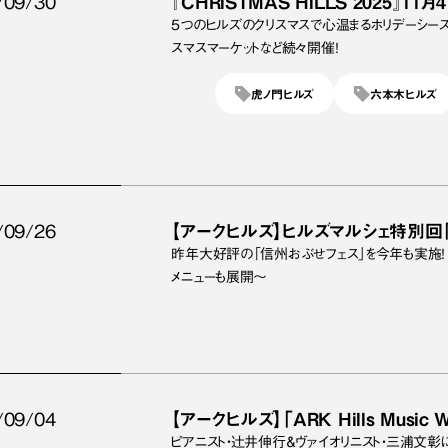
/09/30
『CHRISTMAS HILLS 2025』11
5つのヒルズのクリスマスで心温まるホリデーシーズ
スマスマーケットなど続々開催！
虎ノ門ヒルズ
六本木ヒルズ
/09/26
【アークヒルズ】ヒルズマルシェ特別
昨年大好評の「信州おぶせフェス」を今年も実施！ 
メニューも展開～
/09/04
【アークヒルズ】「ARK Hills Music 
ピアニスト・辻井伸行＆ヴァイオリニスト・三浦文彰