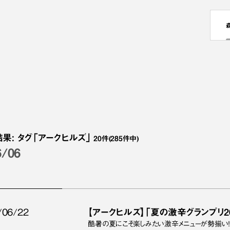
結果
:
タグ
「アークヒルズ」
20
件
(285件中)
6/06
/06/22
【アークヒルズ】「夏の激辛グランプリ2
酷暑の夏にこそ楽しみたい激辛メニューが勢揃い