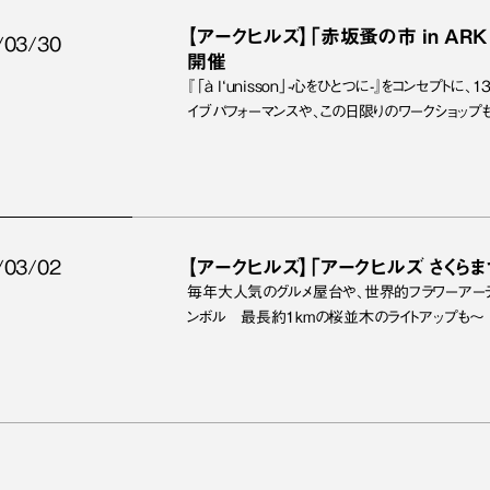
【アークヒルズ】「赤坂蚤の市 in ARK HI
/03/30
開催
『「à l‘unisson」-心をひとつに-』をコンセプ
イブパフォーマンスや、この日限りのワークショップ
/03/02
【アークヒルズ】「アークヒルズ さくらまつ
毎年大人気のグルメ屋台や、世界的フラワーアーテ
ンボル 最長約1kmの桜並木のライトアップも〜