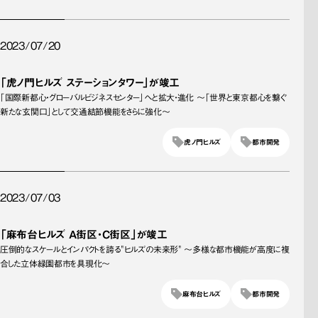
2023/07/20
「虎ノ門ヒルズ ステーションタワー」が竣工
「国際新都心・グローバルビジネスセンター」へと拡大・進化 ～「世界と東京都心を繋ぐ
新たな玄関口」として交通結節機能をさらに強化～
虎ノ門ヒルズ
都市開発
2023/07/03
「麻布台ヒルズ A街区・C街区」が竣工
圧倒的なスケールとインパクトを誇る"ヒルズの未来形" ～多様な都市機能が高度に複
合した立体緑園都市を具現化～
麻布台ヒルズ
都市開発