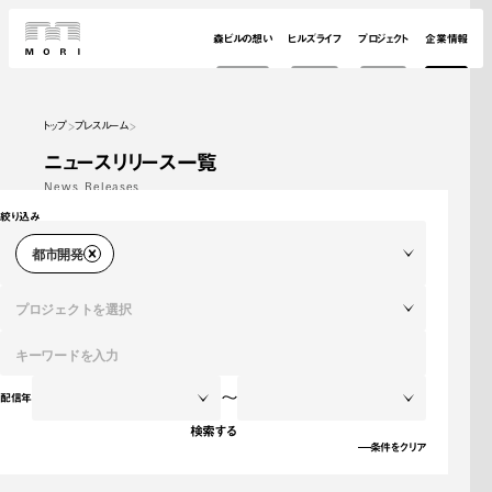
森ビルの想い
ヒルズライフ
プロジェクト
企業情報
トップ
プレスルーム
ニュースリリース一覧
News Releases
絞り込み
都市開発
プロジェクトを選択
～
配信年
検索する
条件をクリア