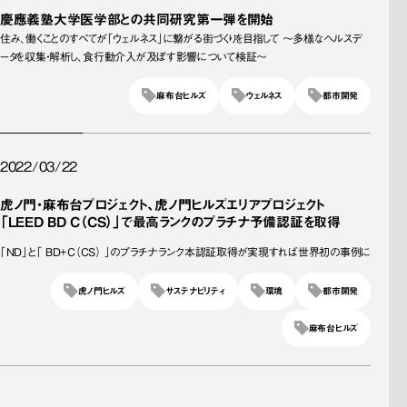
慶應義塾大学医学部との共同研究第一弾を開始
住み、働くことのすべてが「ウェルネス」に繋がる街づくりを目指して ～多様なヘルスデ
ータを収集・解析し、食行動介入が及ぼす影響について検証～
麻布台ヒルズ
ウェルネス
都市開発
2022/03/22
虎ノ門・麻布台プロジェクト、虎ノ門ヒルズエリアプロジェクト
「LEED BD C（CS）」で最高ランクのプラチナ予備認証を取得
「ND」と「 BD+C（CS） 」のプラチナランク本認証取得が実現すれば世界初の事例に
虎ノ門ヒルズ
サステナビリティ
環境
都市開発
麻布台ヒルズ