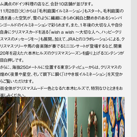
ム満点のドイツ料理の店など、合計10店舗が並びます。
11月28日（火）からは「毛利庭園イルミネーション」もスタート。毛利庭園の
透き通った空気が、雪のように繊細にきらめく純白と艶めきのあるシャンパ
ンゴールドのイルミネーションで彩られます。また、1年後の大切な人や自分
自身にクリスマスカードを送る「wish a wish ～大切な人へ、ハッピークリ
スマスのメッセージを～」も展開。加えて、JRAとのコラボレーションによる、ク
リスマスツリーや馬の音楽隊が奏でるミニコンサートが登場するなど、開業
20年を迎えた六本木ヒルズのクリスマスシーズンを盛り上げるコンテンツが
目白押しです。
さらに、海抜250メートルに位置する東京シティビューからは、クリスマスの
煌めく夜景や星空、そして眼下に瞬く「けやき坂イルミネーション」を天空か
らご覧いただけます。
街全体がクリスマスムード一色となる六本木ヒルズで、特別なひとときをお
楽しみください。