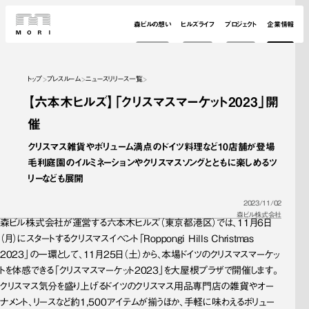
森ビルの想い
ヒルズライフ
プロジェクト
企業情報
トップ
プレスルーム
ニュースリリース一覧
【六本木ヒルズ】「クリスマスマーケット2023」開
催
クリスマス雑貨やボリューム満点のドイツ料理など10店舗が登場

毛利庭園のイルミネーションやクリスマスソングとともに楽しめるツ
リーなども展開
2023/11/02
森ビル株式会社
森ビル株式会社が運営する六本木ヒルズ（東京都港区）では、11月6日
（月）にスタートするクリスマスイベント「Roppongi Hills Christmas 
2023」の一環として、11月25日（土）から、本場ドイツのクリスマスマーケッ
トを体感できる「クリスマスマーケット2023」を大屋根プラザで開催します。
クリスマス気分を盛り上げるドイツのクリスマス用品専門店の雑貨やオー
ナメント、リースなど約1,500アイテムが揃うほか、手軽に味わえるボリュー