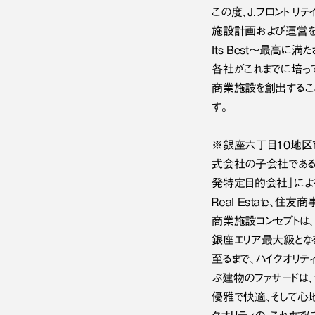
この度、Ｊ．フロント リ
施設計画および運営を、
Its Best～最高
各社がこれまでに培って
商業施設を創出するこ
す。
※銀座六丁目10地区
式会社の子会社である
発特定目的会社」によ
Ｒｅａｌ Eｓｔａｔｅ
商業施設コンセプトは、「L
銀座エリア最大級となる
至るまで、ハイクオリテ
ぶ建物のファサードは、
優雅で快適、そして心