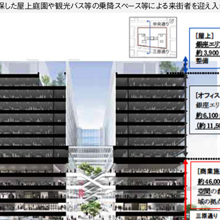
保した屋上庭園や観光バス等の乗降スペース等による来街者を迎え入