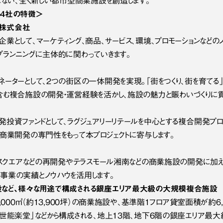
にない、全く新しい都市型商業施設を創造します。
4社の特徴＞
グ株式会社
業として、マーケティング、商品、サービス、環境、プロモーションなどのノ
プランニングに主体的に関わっていきます。
ーターとして、2つの街区の一体開発を実現。「街をつくり、街を育てる」
含む複合施設の開発・運営経験を活かし、施設の魅力と賑わいづくりに貢
発投資ファンドとして、ラグジュアリーリテールを中心とする複合開発プロ
な商業開発の専門性をもって本プロジェクトに寄与します。
トンスクエアなどの再開発やテラスモール湘南などの商業施設の開発に加
事業の実績とノウハウを活用します。
など、様々な用途で構成される銀座エリア最大級の大規模複合施設
,000㎡（約13,900坪）の商業施設や、基準階1フロア貸室面積が約6,
観世能楽堂」などから構成される、地上13階、地下6階の銀座エリア最大