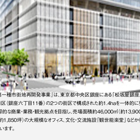
第一種市街地再開発事業』は、東京都中央区銀座にある「松坂屋銀座
街区（銀座六丁目11番）の2つの街区で構成された約1.4haを一体
的な商業・業務・観光拠点を目指し、売場面積約46,000㎡（約13,9
（約1,850坪）の大規模なオフィス、文化・交流施設「観世能楽堂」な
います。