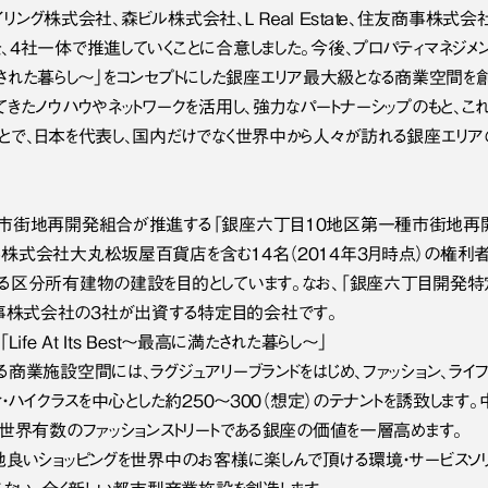
テイリング株式会社、森ビル株式会社、Ｌ Ｒｅａｌ Eｓｔａｔｅ、住友商事
4社一体で推進していくことに合意しました。今後、プロパティマネジメント会社
に満たされた暮らし～」をコンセプトにした銀座エリア最大級となる商業空間を
きたノウハウやネットワークを活用し、強力なパートナーシップのもと、こ
とで、日本を代表し、国内だけでなく世界中から人々が訪れる銀座エリア
市街地再開発組合が推進する「銀座六丁目10地区第一種市街地再開発事
株式会社大丸松坂屋百貨店を含む14名（2014年3月時点）の権利
る区分所有建物の建設を目的としています。なお、「銀座六丁目開発特定
、住友商事株式会社の3社が出資する特定目的会社です。
ife At Its Best～最高に満たされた暮らし～」
商業施設空間には、ラグジュアリーブランドをはじめ、ファッション、ライフス
ィ・ハイクラスを中心とした約250～300（想定）のテナントを誘致します
世界有数のファッションストリートである銀座の価値を一層高めます。
地良いショッピングを世界中のお客様に楽しんで頂ける環境・サービスソリ