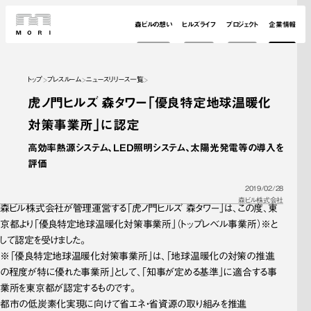
森ビルの想い
ヒルズライフ
プロジェクト
企業情報
トップ
プレスルーム
ニュースリリース一覧
虎ノ門ヒルズ 森タワー「優良特定地球温暖化
対策事業所」に認定
高効率熱源システム、LED照明システム、太陽光発電等の導入を
評価
2019/02/28
森ビル株式会社
森ビル株式会社が管理運営する「虎ノ門ヒルズ 森タワー」は、この度、東
京都より「優良特定地球温暖化対策事業所」（トップレベル事業所）※と
して認定を受けました。
※「優良特定地球温暖化対策事業所」は、「地球温暖化の対策の推進
の程度が特に優れた事業所」として、「知事が定める基準」に適合する事
業所を東京都が認定するものです。
都市の低炭素化実現に向けて省エネ・省資源の取り組みを推進