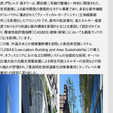
虎ノ門ヒルズ 森タワーは、環状第二号線の整備と一体的に開発された、
官民連携による都市開発の象徴的なモデル事業であり、多彩な都市機能
がコンパクトに集約された「ヴァーティカル・ガーデンシティ（立体緑園都
市）」を具現化したプロジェクトです。都市の低炭素化、省エネルギー・省資
源でありながら快適な屋内環境を実現させることを意図して設計されてお
り、環境性能評価指標「CASBEE-建築（新築）」においても最高ランクの
「S」を取得しています。
この度、中温冷水と大規模蓄熱槽を活用した高効率空調システム
「LOBAS（Low-carbon Building and Area Sustainability）」の導入
や、オフィスエリアにおけるLED照明システムの全面的な採用、オーバル
広場大庇の太陽光発電装置による再生可能エネルギーの活用などの取
り組みが評価され、「優良特定地球温暖化対策事業所」（トップレベル事
業所）の認定に至りました。